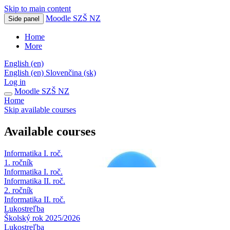
Skip to main content
Moodle SZŠ NZ
Side panel
Home
More
English ‎(en)‎
English ‎(en)‎
Slovenčina ‎(sk)‎
Log in
Moodle SZŠ NZ
Home
Skip available courses
Available courses
Informatika I. roč.
1. ročník
Informatika I. roč.
Informatika II. roč.
2. ročník
Informatika II. roč.
Lukostreľba
Školský rok 2025/2026
Lukostreľba